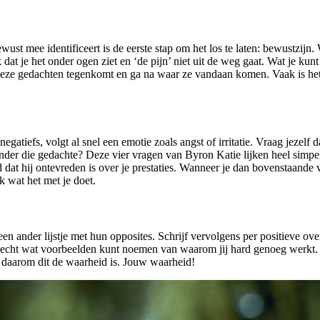
ust mee identificeert is de eerste stap om het los te laten: bewustzijn
jk dat je het onder ogen ziet en ‘de pijn’ niet uit de weg gaat. Wat je 
ze gedachten tegenkomt en ga na waar ze vandaan komen. Vaak is het iets
negatiefs, volgt al snel een emotie zoals angst of irritatie. Vraag jezel
zonder die gedachte? Deze vier vragen van Byron Katie lijken heel simpe
dat hij ontevreden is over je prestaties. Wanneer je dan bovenstaande vr
k wat het met je doet.
 een ander lijstje met hun opposites. Schrijf vervolgens per positieve o
je echt wat voorbeelden kunt noemen van waarom jij hard genoeg werkt. 
e daarom dit de waarheid is. Jouw waarheid!