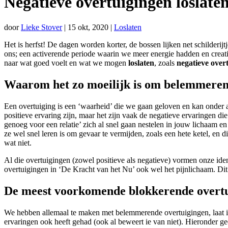
Negatieve overtuigingen loslaten
door
Lieke Stover
|
15 okt, 2020
|
Loslaten
Het is herfst! De dagen worden korter, de bossen lijken net schilderij
ons; een activerende periode waarin we meer energie hadden en creatie
naar wat goed voelt en wat we mogen
loslaten
, zoals
negatieve over
Waarom het zo moeilijk is om belemmerend
Een overtuiging is een ‘waarheid’ die we gaan geloven en kan onder
positieve ervaring zijn, maar het zijn vaak de negatieve ervaringen d
genoeg voor een relatie’ zich al snel gaan nestelen in jouw lichaam 
ze wel snel leren is om gevaar te vermijden, zoals een hete ketel, en d
wat niet.
Al die overtuigingen (zowel positieve als negatieve) vormen onze iden
overtuigingen in ‘De Kracht van het Nu’ ook wel het pijnlichaam. Dit k
De meest voorkomende blokkerende overt
We hebben allemaal te maken met belemmerende overtuigingen, laat ik d
ervaringen ook heeft gehad (ook al beweert ie van niet). Hieronder g