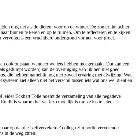
iden ons, net als de dieren, voor op de winter. De zomer ligt achter
naar binnen te keren en op te ruimen. Om te reflecteren en te kijken
 en vervolgens een vruchtbare ondergrond vormen voor groei.
unnen ook ontstaan wanneer we iets hebben meegemaakt. Dat kan een
zoals gedumpt worden) kan de overtuiging van ‘ik ben niet goed
os, die hebben namelijk nog niet zoveel ervaring met afwijzing. Wat
 systeem ziet alleen niet het verschil tussen iets wat ons wel dient en
el leider Eckhart Tolle noemt de verzameling van alle negatieve
En dit is waarom het vaak zo moeilijk is om ze los te laten.
aar op dat die ‘zelfverzekerde’ collega zijn portie vervelende
s in de weg zitten: