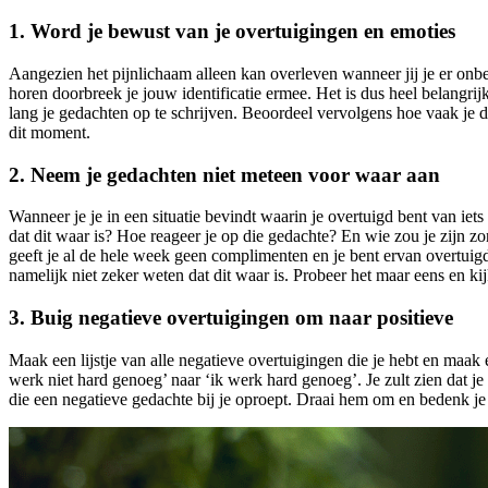
1. Word je bewust van je overtuigingen en emoties
Aangezien het pijnlichaam alleen kan overleven wanneer jij je er onbew
horen doorbreek je jouw identificatie ermee. Het is dus heel belangri
lang je gedachten op te schrijven. Beoordeel vervolgens hoe vaak je de
dit moment.
2. Neem je gedachten niet meteen voor waar aan
Wanneer je je in een situatie bevindt waarin je overtuigd bent van iets 
dat dit waar is? Hoe reageer je op die gedachte? En wie zou je zijn 
geeft je al de hele week geen complimenten en je bent ervan overtuigd 
namelijk niet zeker weten dat dit waar is. Probeer het maar eens en kij
3. Buig negatieve overtuigingen om naar positieve
Maak een lijstje van alle negatieve overtuigingen die je hebt en maak
werk niet hard genoeg’ naar ‘ik werk hard genoeg’. Je zult zien dat 
die een negatieve gedachte bij je oproept. Draai hem om en bedenk j