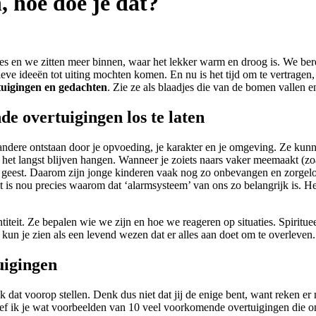
, hoe doe je dat?
tjes en we zitten meer binnen, waar het lekker warm en droog is. We bere
ve ideeën tot uiting mochten komen. En nu is het tijd om te vertragen, 
tuigingen en gedachten
. Zie ze als blaadjes die van de bomen vallen
e overtuigingen los te laten
 andere ontstaan door je opvoeding, je karakter en je omgeving. Ze k
ie het langst blijven hangen. Wanneer je zoiets naars vaker meemaakt (
en geest. Daarom zijn jonge kinderen vaak nog zo onbevangen en zorgelo
it is nou precies waarom dat ‘alarmsysteem’ van ons zo belangrijk is. Het
titeit. Ze bepalen wie we zijn en hoe we reageren op situaties. Spiritue
un je zien als een levend wezen dat er alles aan doet om te overleven. 
uigingen
at voorop stellen. Denk dus niet dat jij de enige bent, want reken er m
eef ik je wat voorbeelden van 10 veel voorkomende overtuigingen die on