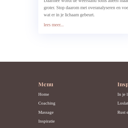
Daarmee wordt de weerstand soms alleen maa
groter. Stop daarom met overanalyseren en voe
wat er in je lichaam gebeurt.
lees meer...
Menu
Insp
Home
In je 
Coaching
Losla
Massage
Rust e
Inspiratie