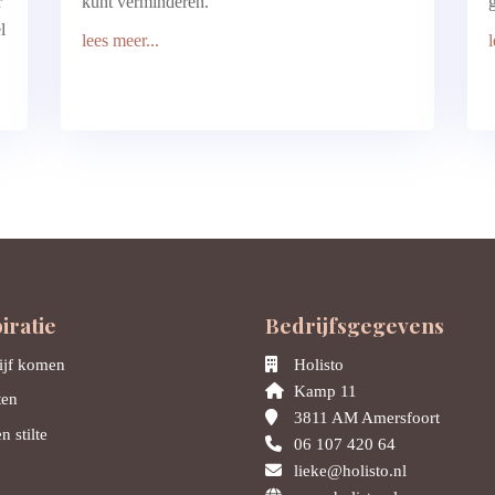
r
kunt verminderen.
l
lees meer...
iratie
Bedrijfsgegevens
lijf komen
Holisto
Kamp 11
ten
3811 AM Amersfoort
n stilte
06 107 420 64
lieke@holisto.nl