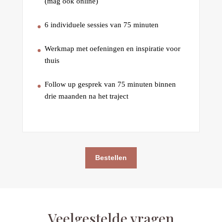
(mag ook online)
6 individuele sessies van 75 minuten
Werkmap met oefeningen en inspiratie voor
thuis
Follow up gesprek van 75 minuten binnen
drie maanden na het traject
A
Bestellen
l
t
e
r
n
Veelgestelde vragen