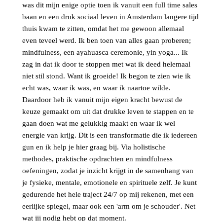
was dit mijn enige optie toen ik vanuit een full time sales
baan en een druk sociaal leven in Amsterdam langere tijd
thuis kwam te zitten, omdat het me gewoon allemaal
even teveel werd. Ik ben toen van alles gaan proberen;
mindfulness, een ayahuasca ceremonie, yin yoga... Ik
zag in dat ik door te stoppen met wat ik deed helemaal
niet stil stond. Want ik groeide! Ik begon te zien wie ik
echt was, waar ik was, en waar ik naartoe wilde.
Daardoor heb ik vanuit mijn eigen kracht bewust de
keuze gemaakt om uit dat drukke leven te stappen en te
gaan doen wat me gelukkig maakt en waar ik wel
energie van krijg. Dit is een transformatie die ik iedereen
gun en ik help je hier graag bij. Via holistische
methodes, praktische opdrachten en mindfulness
oefeningen, zodat je inzicht krijgt in de samenhang van
je fysieke, mentale, emotionele en spirituele zelf. Je kunt
gedurende het hele traject 24/7 op mij rekenen, met een
eerlijke spiegel, maar ook een 'arm om je schouder'. Net
wat jij nodig hebt op dat moment.