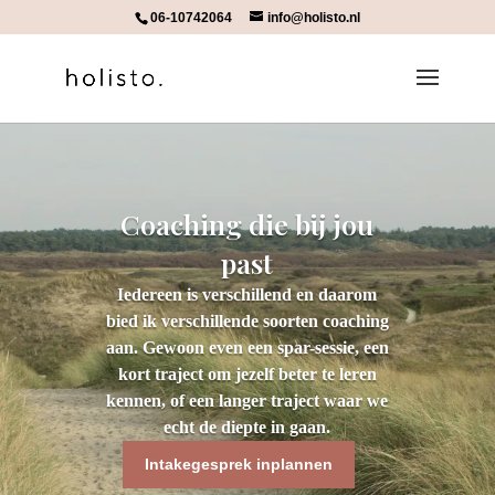
06-10742064
info@holisto.nl
Coaching die bij jou
past
Iedereen is verschillend en daarom
bied ik verschillende soorten coaching
aan. Gewoon even een spar-sessie, een
kort traject om jezelf beter te leren
kennen, of een langer traject waar we
echt de diepte in gaan.
Intakegesprek inplannen