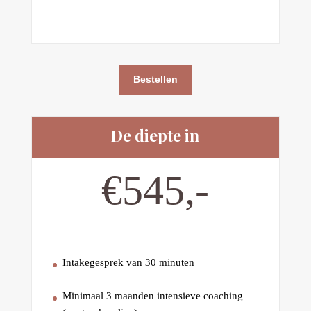
A
Bestellen
l
t
e
De diepte in
r
n
€545,-
a
t
i
v
e
:
Intakegesprek van 30 minuten
Minimaal 3 maanden intensieve coaching