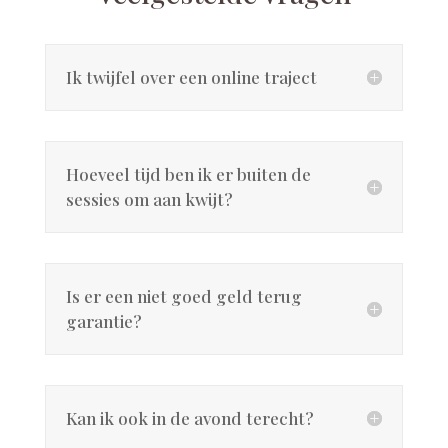
a
t
i
Ik twijfel over een online traject
v
e
:
Hoeveel tijd ben ik er buiten de
sessies om aan kwijt?
Is er een niet goed geld terug
garantie?
Kan ik ook in de avond terecht?